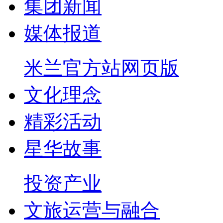
集团新闻
媒体报道
米兰官方站网页版
文化理念
精彩活动
星华故事
投资产业
文旅运营与融合