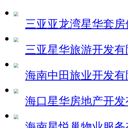
三亚亚龙湾星华套房
三亚星华旅游开发有
海南中田旅业开发有
海口星华房地产开发
海南星悦巢物业服务