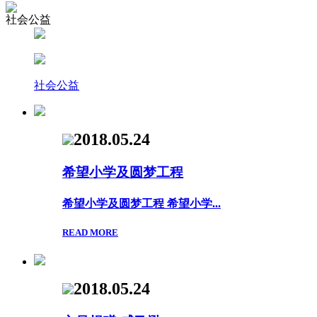
社会公益
社会公益
2018.05.24
希望小学及圆梦工程
希望小学及圆梦工程 希望小学...
READ MORE
2018.05.24