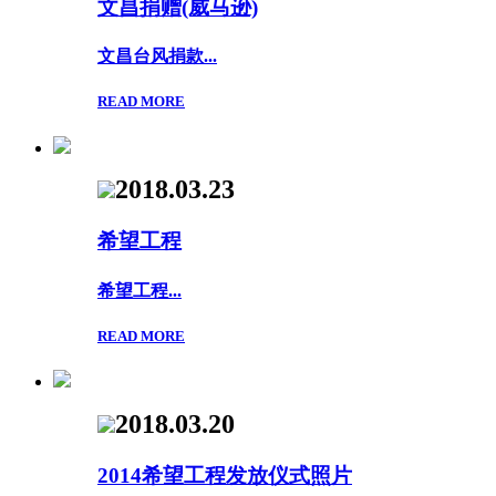
文昌捐赠(威马逊)
文昌台风捐款...
READ MORE
2018.03.23
希望工程
希望工程...
READ MORE
2018.03.20
2014希望工程发放仪式照片