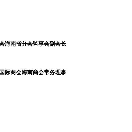
会海南省分会监事会副会长
国际商会海南商会常务理事