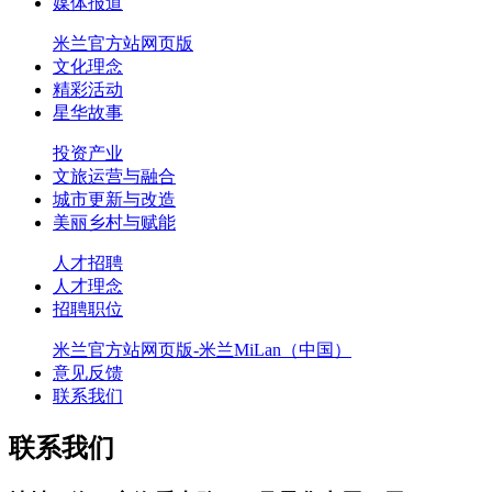
媒体报道
米兰官方站网页版
文化理念
精彩活动
星华故事
投资产业
文旅运营与融合
城市更新与改造
美丽乡村与赋能
人才招聘
人才理念
招聘职位
米兰官方站网页版-米兰MiLan（中国）
意见反馈
联系我们
联系我们