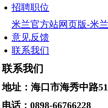
招聘职位
米兰官方站网页版-米兰M
意见反馈
联系我们
联系我们
地址：海口市海秀中路51
电话：0898-66766228