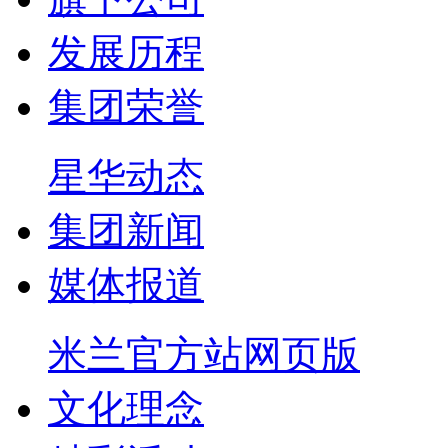
发展历程
集团荣誉
星华动态
集团新闻
媒体报道
米兰官方站网页版
文化理念