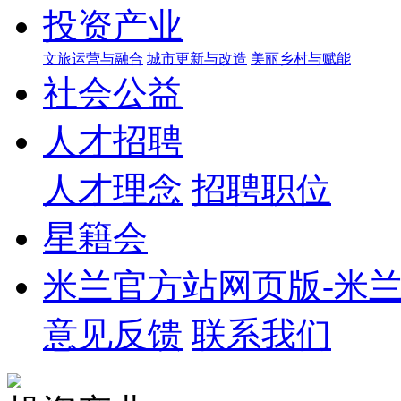
投资产业
文旅运营与融合
城市更新与改造
美丽乡村与赋能
社会公益
人才招聘
人才理念
招聘职位
星籍会
米兰官方站网页版-米兰M
意见反馈
联系我们