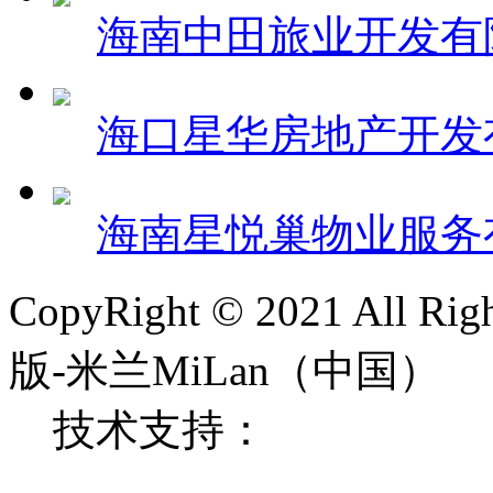
海南中田旅业开发有
海口星华房地产开发
海南星悦巢物业服务
CopyRight © 2021 All
版-米兰MiLan（中国
技术支持：